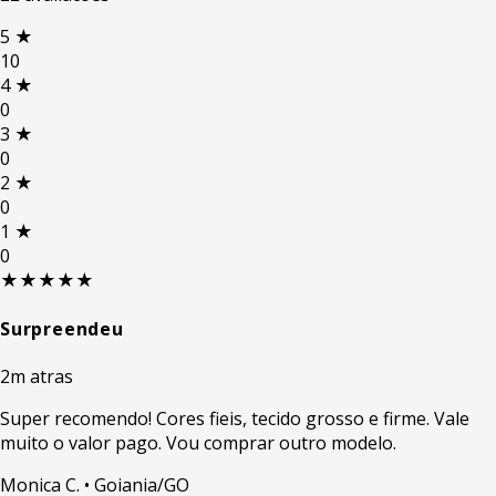
5
★
10
4
★
0
3
★
0
2
★
0
1
★
0
★★★★★
Surpreendeu
2m atras
Super recomendo! Cores fieis, tecido grosso e firme. Vale
muito o valor pago. Vou comprar outro modelo.
Monica C.
• Goiania/GO