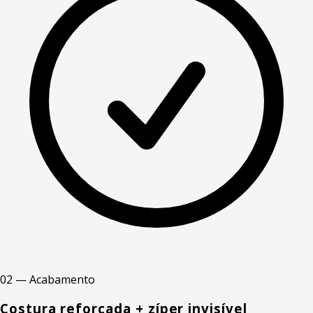
02 — Acabamento
Costura reforçada + zíper invisível