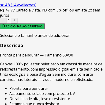
★
4.8
(14 avaliacoes)
R$
47
,77
Cartao a vista, PIX com 5% off, ou em ate 2x sem
juros
1
ADICIONAR AO CARRINHO
Selecione o tamanho antes de adicionar
Descricao
Pronta para pendurar — Tamanho 60×90
Canvas 100% poliester peletizado em chassi de madeira de
reflorestamento, com impressao digital em alta definicao e
tinta ecologica a base d'agua. Sem moldura, com arte
continua nas laterais — visual moderno e sofisticado.
Pronta para pendurar
Acabamento selado com protecao UV
Durabilidade alta, leve e resistente
Estampa que nunca desbota