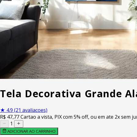
Tela Decorativa Grande Al
★
4.9
(21 avaliacoes)
R$
47
,77
Cartao a vista, PIX com 5% off, ou em ate 2x sem ju
1
ADICIONAR AO CARRINHO