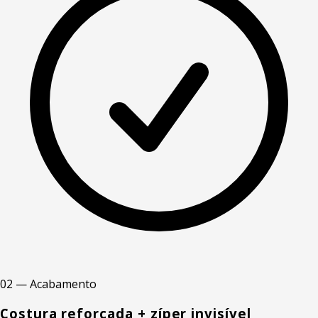
02 — Acabamento
Costura reforçada + zíper invisível