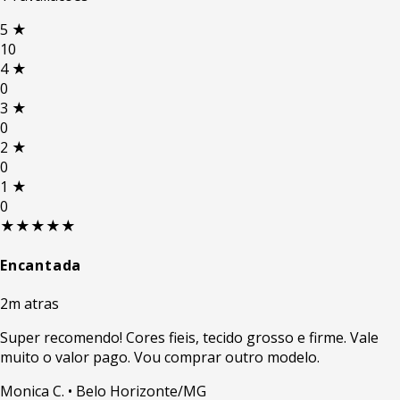
5
★
10
4
★
0
3
★
0
2
★
0
1
★
0
★★★★★
Encantada
2m atras
Super recomendo! Cores fieis, tecido grosso e firme. Vale
muito o valor pago. Vou comprar outro modelo.
Monica C.
• Belo Horizonte/MG