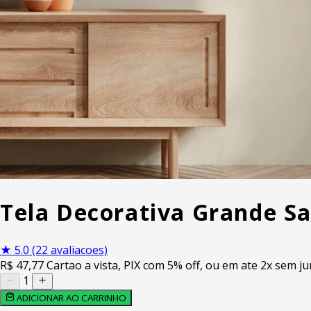
Tela Decorativa Grande S
★
5.0
(22 avaliacoes)
R$
47
,77
Cartao a vista, PIX com 5% off, ou em ate 2x sem ju
1
ADICIONAR AO CARRINHO