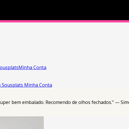
ousplats
Minha Conta
a
Sousplats
Minha Conta
 super bem embalado. Recomendo de olhos fechados." — Sim