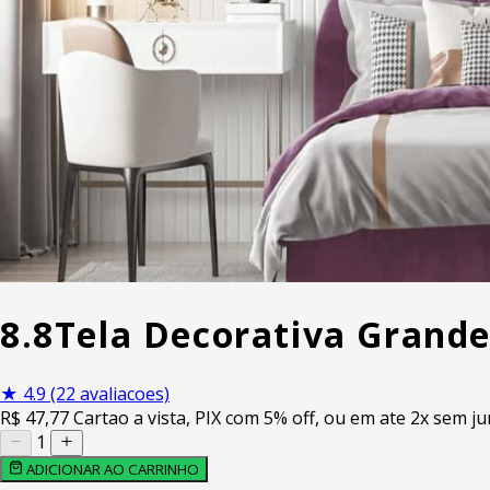
8.8
Tela Decorativa Grande
★
4.9
(22 avaliacoes)
R$
47
,77
Cartao a vista, PIX com 5% off, ou em ate 2x sem ju
1
ADICIONAR AO CARRINHO