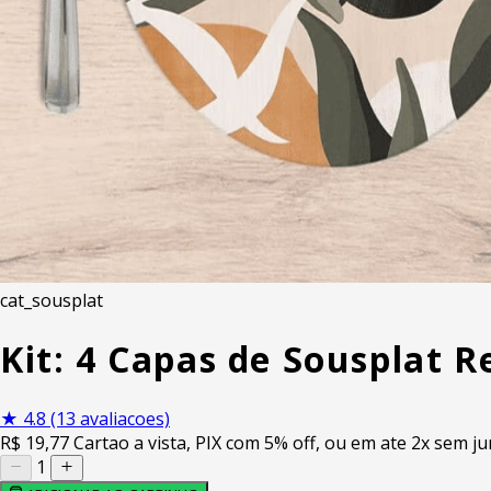
cat_sousplat
Kit: 4 Capas de Sousplat 
★
4.8
(13 avaliacoes)
R$
19
,77
Cartao a vista, PIX com 5% off, ou em ate 2x sem ju
1