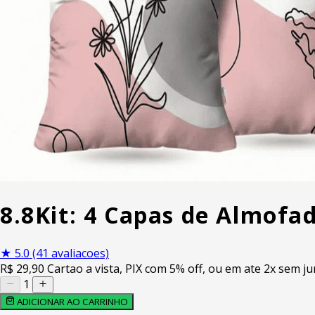
8.8
Kit: 4 Capas de Almofa
★
5.0
(41 avaliacoes)
R$
29
,90
Cartao a vista, PIX com 5% off, ou em ate 2x sem ju
1
ADICIONAR AO CARRINHO