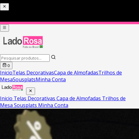
0
Inicio
Telas Decorativas
Capa de Almofadas
Trilhos de
Mesa
Sousplats
Minha Conta
Inicio
Telas Decorativas
Capa de Almofadas
Trilhos de
Mesa
Sousplats
Minha Conta