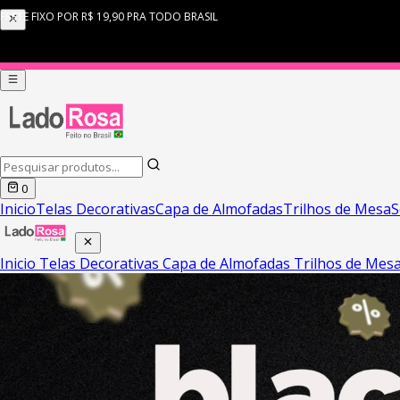
0
Inicio
Telas Decorativas
Capa de Almofadas
Trilhos de Mesa
S
Inicio
Telas Decorativas
Capa de Almofadas
Trilhos de Mes