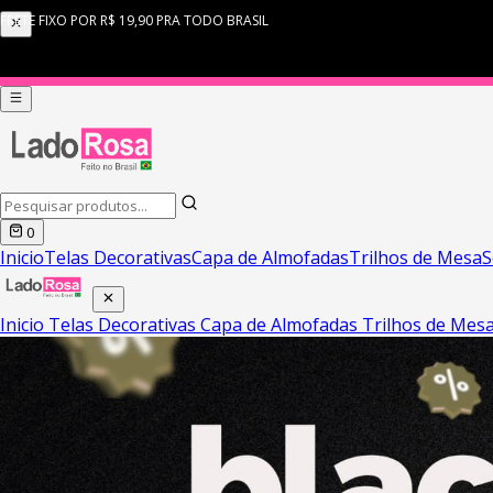
0
Inicio
Telas Decorativas
Capa de Almofadas
Trilhos de Mesa
S
Inicio
Telas Decorativas
Capa de Almofadas
Trilhos de Mes