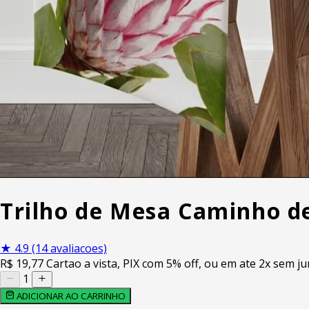
Trilho de Mesa Caminho d
★
4.9
(14 avaliacoes)
R$
19
,77
Cartao a vista, PIX com 5% off, ou em ate 2x sem ju
1
ADICIONAR AO CARRINHO