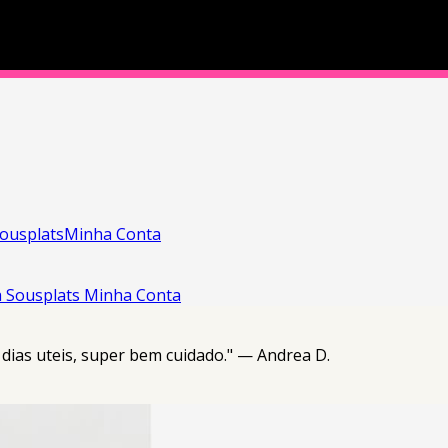
ousplats
Minha Conta
a
Sousplats
Minha Conta
 dias uteis, super bem cuidado." — Andrea D.