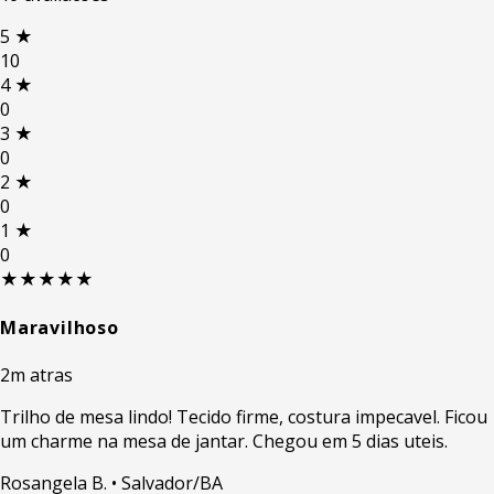
5
★
10
4
★
0
3
★
0
2
★
0
1
★
0
★★★★★
Maravilhoso
2m atras
Trilho de mesa lindo! Tecido firme, costura impecavel. Ficou
um charme na mesa de jantar. Chegou em 5 dias uteis.
Rosangela B.
• Salvador/BA