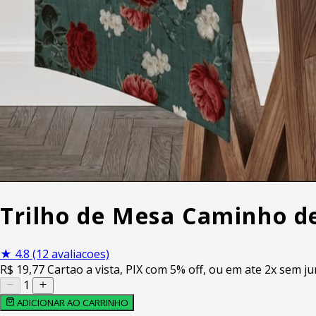
Trilho de Mesa Caminho d
★
4.8
(12 avaliacoes)
R$
19
,77
Cartao a vista, PIX com 5% off, ou em ate 2x sem ju
1
ADICIONAR AO CARRINHO