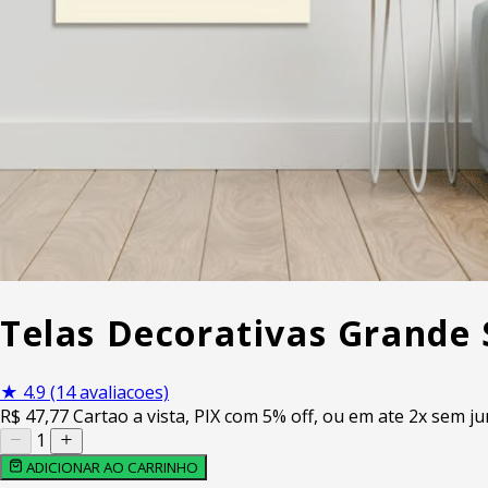
Telas Decorativas Grande
★
4.9
(14 avaliacoes)
R$
47
,77
Cartao a vista, PIX com 5% off, ou em ate 2x sem ju
1
ADICIONAR AO CARRINHO