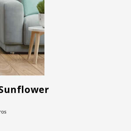
 Sunflower
ros