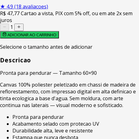
★
4.9
(18 avaliacoes)
R$
47
,77
Cartao a vista, PIX com 5% off, ou em ate 2x sem
juros
1
ADICIONAR AO CARRINHO
Selecione o tamanho antes de adicionar
Descricao
Pronta para pendurar — Tamanho 60×90
Canvas 100% poliester peletizado em chassi de madeira de
reflorestamento, com impressao digital em alta definicao e
tinta ecologica a base d'agua. Sem moldura, com arte
continua nas laterais — visual moderno e sofisticado.
Pronta para pendurar
Acabamento selado com protecao UV
Durabilidade alta, leve e resistente
Estampa que nunca desbota