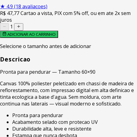
★
4.9
(18 avaliacoes)
R$
47
,77
Cartao a vista, PIX com 5% off, ou em ate 2x sem
juros
1
ADICIONAR AO CARRINHO
Selecione o tamanho antes de adicionar
Descricao
Pronta para pendurar — Tamanho 60×90
Canvas 100% poliester peletizado em chassi de madeira de
reflorestamento, com impressao digital em alta definicao e
tinta ecologica a base d'agua. Sem moldura, com arte
continua nas laterais — visual moderno e sofisticado.
Pronta para pendurar
Acabamento selado com protecao UV
Durabilidade alta, leve e resistente
Estampa que nunca desbota