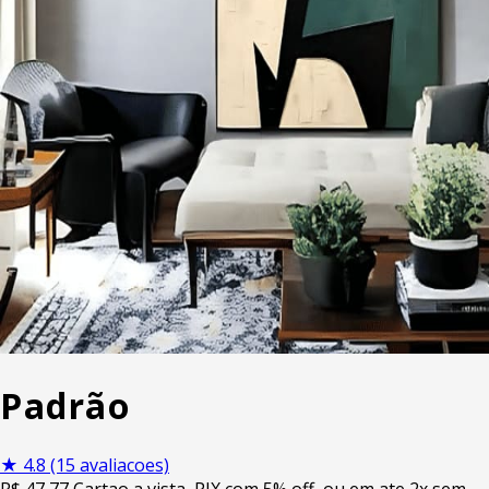
Padrão
★
4.8
(15 avaliacoes)
R$
47
,77
Cartao a vista, PIX com 5% off, ou em ate 2x sem