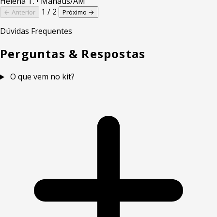
Helena T.
• Manaus/AM
1 / 2
← Anterior
Próximo →
Dúvidas Frequentes
Perguntas & Respostas
O que vem no kit?