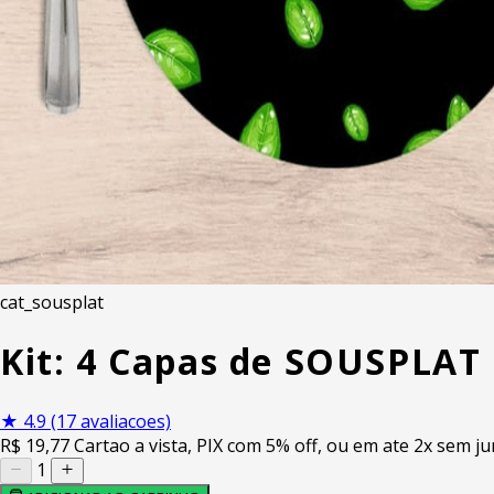
cat_sousplat
Kit: 4 Capas de SOUSPLAT 
★
4.9
(17 avaliacoes)
R$
19
,77
Cartao a vista, PIX com 5% off, ou em ate 2x sem ju
1