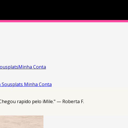
ousplats
Minha Conta
a
Sousplats
Minha Conta
 Chegou rapido pelo iMile." — Roberta F.