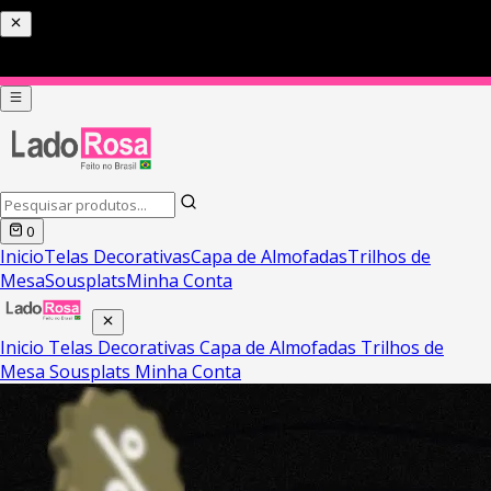
0
Inicio
Telas Decorativas
Capa de Almofadas
Trilhos de
Mesa
Sousplats
Minha Conta
Inicio
Telas Decorativas
Capa de Almofadas
Trilhos de
Mesa
Sousplats
Minha Conta